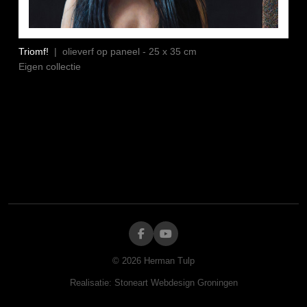
Triomf!
| olieverf op paneel - 25 x 35 cm
Eigen collectie
©
2026
Herman Tulp
Realisatie:
Stoneart Webdesign Groningen