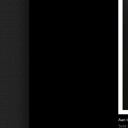
Aan t
Sold 