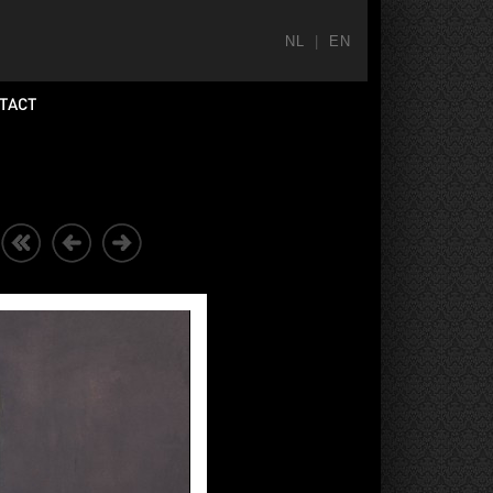
NL
|
EN
TACT
T