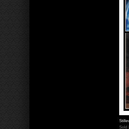
Still
Sold 