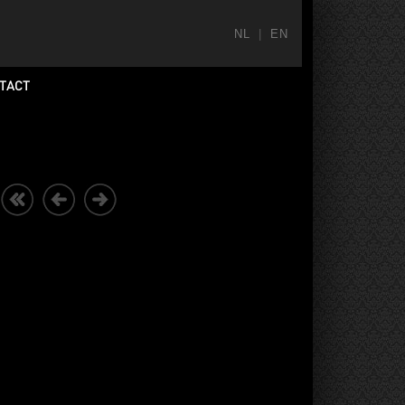
NL
|
EN
TACT
T