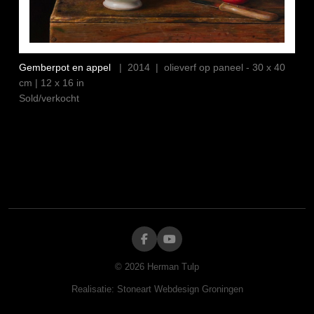
Gemberpot en appel
| 2014 | olieverf op paneel - 30 x 40
cm | 12 x 16 in
Sold/verkocht
©
2026
Herman Tulp
Realisatie:
Stoneart Webdesign Groningen