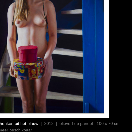
henken uit het blauw
| 2013 | olieverf op paneel - 100 x 70 cm
 meer beschikbaar