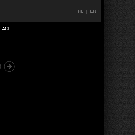
NL
|
EN
TACT