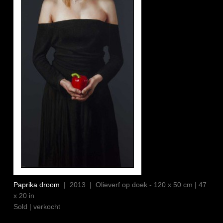
Paprika droom
| 2013 | Olieverf op doek - 120 x 50 cm | 47
x 20 in
Sold | verkocht