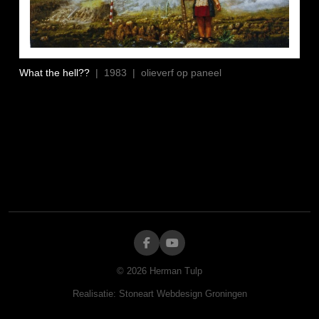
What the hell??
| 1983 | olieverf op paneel
©
2026
Herman Tulp
Realisatie:
Stoneart Webdesign Groningen