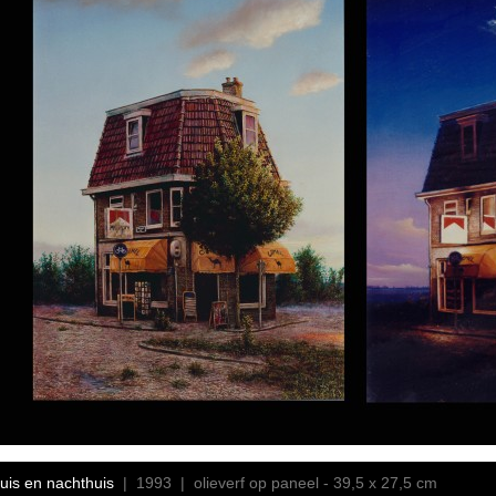
uis en nachthuis
| 1993 | olieverf op paneel - 39,5 x 27,5 cm