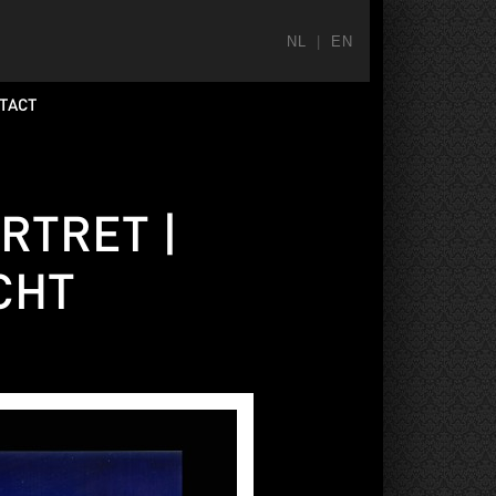
NL
|
EN
TACT
ORTRET |
CHT