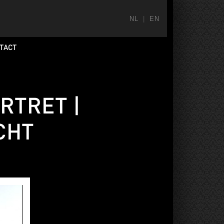
NL
|
EN
TACT
ORTRET |
CHT